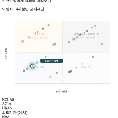
신규인정설계 결과물 미리보기
익명화 · 4사분면 포지셔닝
전문기관
종합 대형 (벤치마크)
좁은 분야 · 깊은 표준
다분야 · 깊은 표준
표준 보유량 →
의뢰기관 위치
신생·소형
다분야 분산
분야 다양성 →
KOLAS
A2LA
UKAS
의뢰기관 (예시)
New